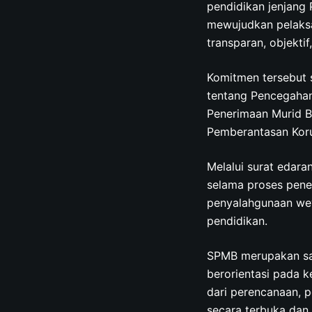
pendidikan jenjang
mewujudkan pelaksa
transparan, objektif
Komitmen tersebut 
tentang Pencegahan
Penerimaan Murid B
Pemberantasan Koru
Melalui surat edara
selama proses pener
penyalahgunaan wew
pendidikan.
SPMB merupakan sal
berorientasi pada k
dari perencanaan, p
secara terbuka dan