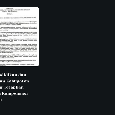
ndidikan dan
an Kabupaten
g Tetapkan
n Kompensasi
n
6