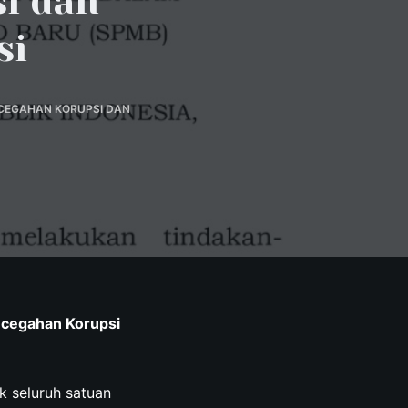
i dan
si
NCEGAHAN KORUPSI DAN
ncegahan Korupsi
 seluruh satuan