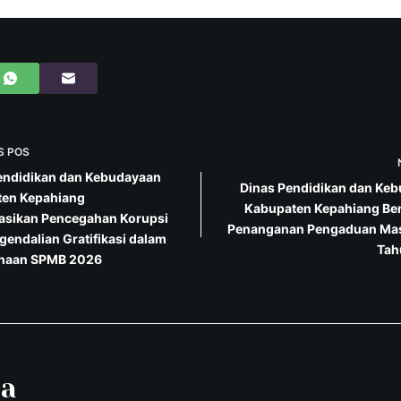
S
POS
endidikan dan Kebudayaan
Dinas Pendidikan dan Ke
en Kepahiang
Kabupaten Kepahiang Be
sasikan Pencegahan Korupsi
Penanganan Pengaduan Mas
gendalian Gratifikasi dalam
Tah
anaan SPMB 2026
pa