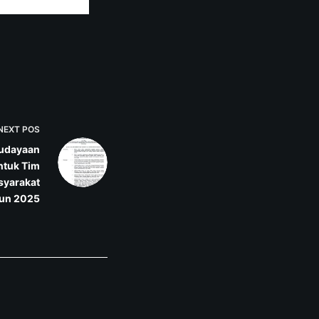
NEXT
POS
budayaan
ntuk Tim
yarakat
un 2025