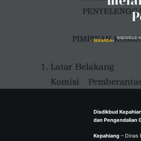
mela
P
DISDIKBUD 
BERANDA
»
Disdikbud Kepahia
dan Pengendalian Gr
Kepahiang
– Dinas 