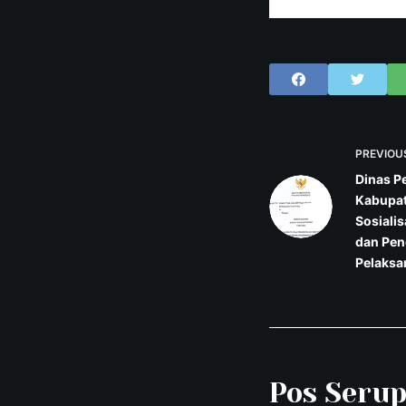
PREVIOU
Dinas P
Kabupat
Sosiali
dan Pen
Pelaks
Pos Seru