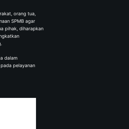
akat, orang tua,
anaan SPMB agar
ua pihak, diharapkan
ingkatkan
.
ya dalam
i pada pelayanan